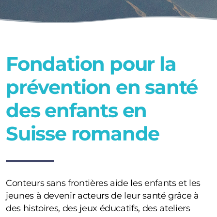
Avenir Potentiel - entreprise pilote
Avenir potentiel - formulaire
Déclic - Santé visuelle
Fondation pour la
prévention en santé
des enfants en
Suisse romande
Le Cercle des Ouettes
Conteurs sans frontières aide les enfants et les
jeunes à devenir acteurs de leur santé grâce à
des histoires, des jeux éducatifs, des ateliers