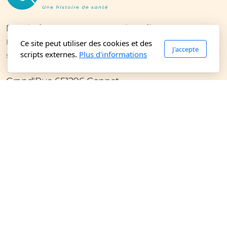
Fondation Conteurs sans frontières
Prévention en faveur des enfants et recherche fondamentale
Ce site peut utiliser des cookies et des
J'accepte
scripts externes.
Plus d'informations
sur la cécité
Grand'Rue 651296 Coppet
+41 21 808 82 82
contact@conteurs-sans-frontieres.org
Vous pouvez faire un don pour soutenir les