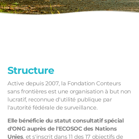
Avenir Potentiel - entreprise pilote
Avenir potentiel - formulaire
Déclic - Santé visuelle
Structure
Le Cercle des Ouettes
Active depuis 2007, la Fondation Conteurs
sans frontières est une organisation à but non
lucratif, reconnue d'utilité publique par
l'autorité fédérale de surveillance.
Elle bénéficie du statut consultatif spécial
d'ONG auprès de l'ECOSOC des Nations
Unies
, et s'inscrit dans 11 des 17 objectifs de